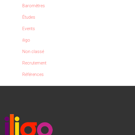
Baromètres
Études
Events
iligo
Non classé
Recrutement
Références