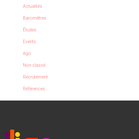
Actualités
Baromètres
Études
Events
iligo
Non classé
Recrutement
Références