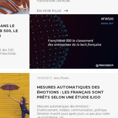
Publicité avec une étude
EN VOIR PLUS
s
DANS LE
 500, LE
H
nt des 500
n FrenchWeb,
15/02/2017
dans
Études
MESURES AUTOMATIQUES DES
ÉMOTIONS : LES FRANÇAIS SONT
PRÊTS SELON UNE ÉTUDE ILIGO
Mesures automatiques des émotions -
Divertissement, médias, communication, politique…
l’émotion investit jours après jours un peu plus notre
vie quotidienne. Les