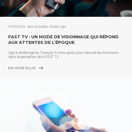
07/03/2023
dans
Actualités
,
Études
,
iligo
FAST TV : UN MODE DE VISIONNAGE QUI RÉPOND
AUX ATTENTES DE L’ÉPOQUE
iligo a réinterrogé les Français 6 mois après pour mesurer les évolutions
dans la perception de la FAST TV
EN VOIR PLUS