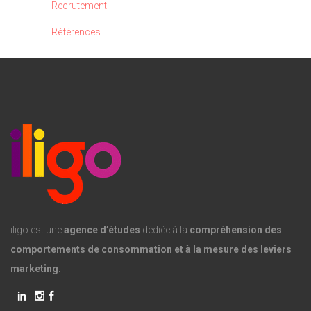
Recrutement
Références
iligo est une
agence d’études
dédiée à la
compréhension des
comportements de consommation et à la mesure des leviers
marketing.