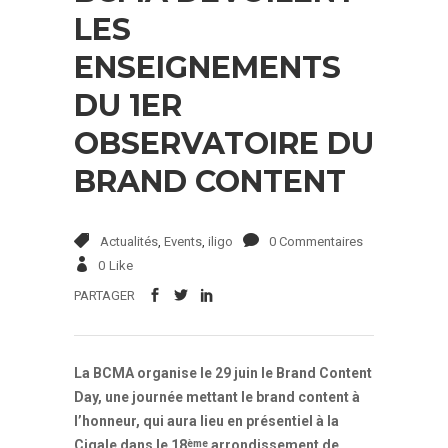
LES
ENSEIGNEMENTS
DU 1ER
OBSERVATOIRE DU
BRAND CONTENT
Actualités
,
Events
,
iligo
0 Commentaires
0
Like
PARTAGER
La BCMA organise le 29 juin le Brand Content
Day, une journée mettant le brand content à
l’honneur, qui aura lieu en présentiel à la
Cigale dans le 18
arrondissement de
ème