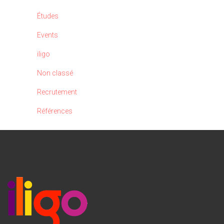
Études
Events
iligo
Non classé
Recrutement
Références