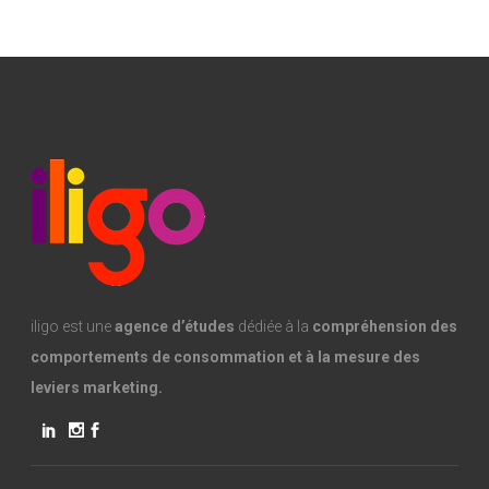
iligo est une
agence d’études
dédiée à la
compréhension des
comportements de consommation et à la mesure des
leviers marketing.