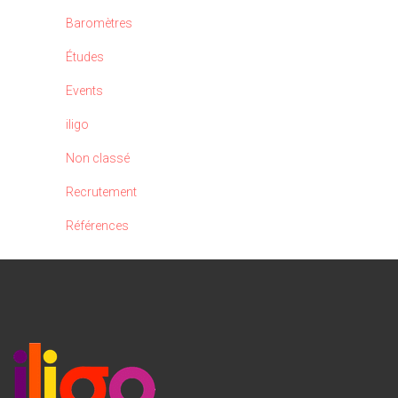
Baromètres
Études
Events
iligo
Non classé
Recrutement
Références