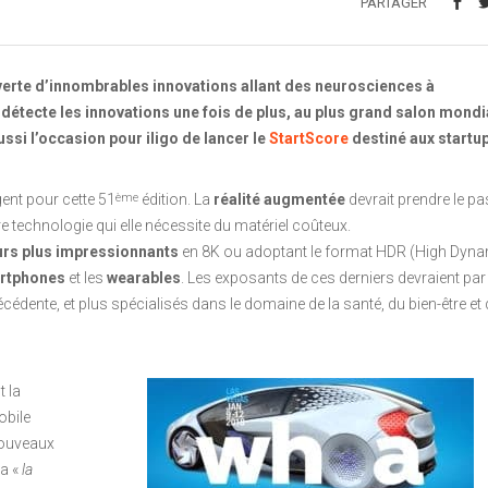
PARTAGER
verte d’innombrables innovations allant des neurosciences à
o détecte les innovations une fois de plus, au plus grand salon mondi
aussi l’occasion pour iligo de lancer le
StartScore
destiné aux startu
ent pour cette 51
édition. La
réalité augmentée
devrait prendre le pa
ème
ère technologie qui elle nécessite du matériel coûteux.
urs plus impressionnants
en 8K ou adoptant le format HDR (High Dyn
rtphones
et les
wearables
. Les exposants de ces derniers devraient par
écédente, et plus spécialisés dans le domaine de la santé, du bien-être et
t la
obile
nouveaux
ra «
la