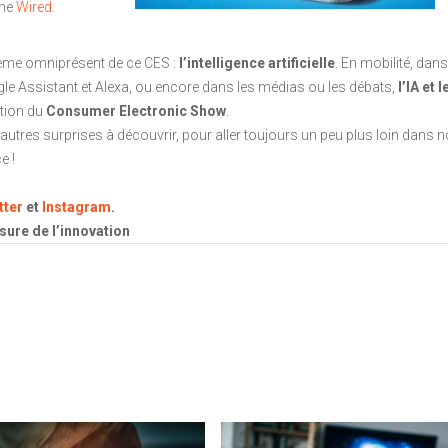
ine
Wired
.
 thème omniprésent de ce CES :
l’intelligence artificielle
. En mobilité, dans
e Assistant et Alexa, ou encore dans les médias ou les débats,
l’IA et l
ition du
Consumer Electronic Show
.
tres surprises à découvrir, pour aller toujours un peu plus loin dans 
e !
tter
et
Instagram
.
sure de l’innovation