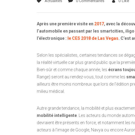
Actualités
0 Commentaires
0
Like
Après une première visite en
2017
, avec la décou
l’automobile en passant par les smartcities, ilig
l’électronique :
le CES 2018 de Las Vegas
. C’est 
Selon les spécialistes, certaines tendances se dégag
la réalité virtuelle car plus grand public que la premi
Bien-sûr et comme chaque année, les
écrans toujo
Range) seront au rendez-vous, tout comme les
sma
ailleurs être moins nombreux que lors de l’édition pr
milieu médical.
Autre grande tendance, la mobilité et plus exactemen
mobilité intelligente
. Les acteurs du monde autom
devraient être présents en force, et notamment les 
acteurs à l’image de Google, Navya ou encore Auro