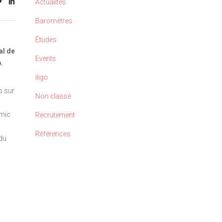
Actualités
Baromètres
Études
al de
Events
p.
iligo
s sur
Non classé
amic
Recrutement
Références
 du