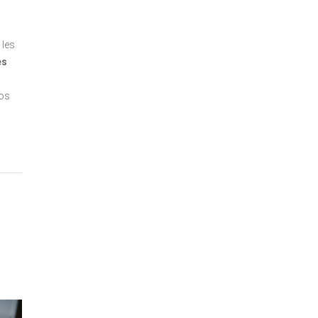
 les
es
nos