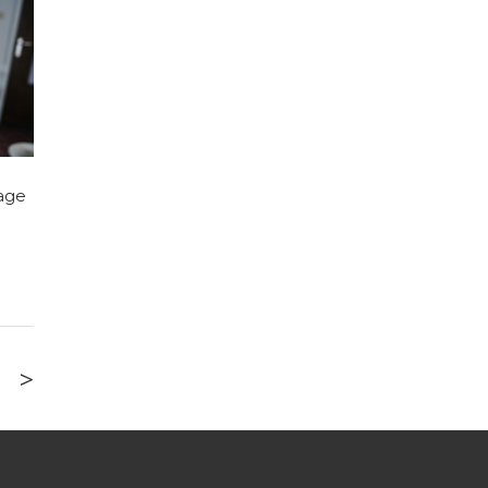
age
>