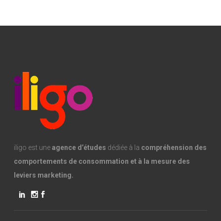
iligo est une
agence d’études
dédiée à la
compréhension des
comportements de consommation et à la mesure des
leviers marketing.