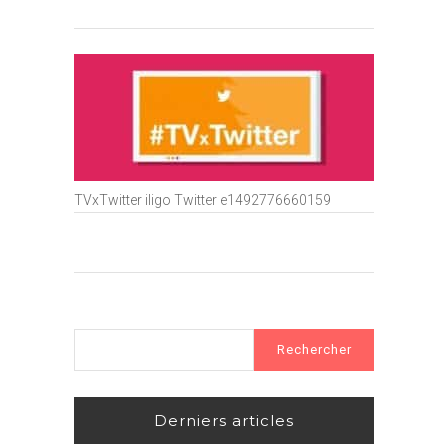
TVxTwitter iligo Twitter e1492776660159
Rechercher :
Derniers articles