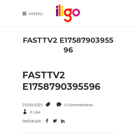
MENU
FASTTV2 E17587903955
96
FASTTV2
E1758790395596
25/09/2025
0 Commentaires
0
Like
PARTAGER