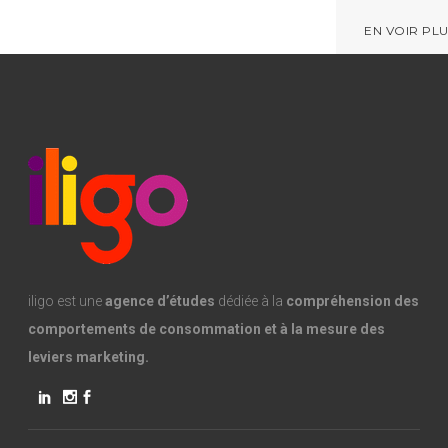
EN VOIR PL
iligo est une
agence d’études
dédiée à la
compréhension des
comportements de consommation et à la mesure des
leviers marketing.