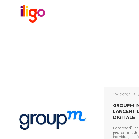
19/12/2012
dan
GROUPM IN
LANCENT L
DIGITALE
L’analyse d’ilig
précisément de m
individus, plutô