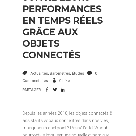
PERFORMANCES
EN TEMPS RÉELS
GRÂCE AUX
OBJETS
CONNECTÉS
Actualités
,
Baromètres
,
Études
0
Commentaires
0
Like
PARTAGER
Depuis les années 2010, les objets connectés &
assistants vocaux sont entrés dans nos vies,
mais jusqu’à quel point ? Passé l’effet Waouh,
pourront-ils impulser une nouvelle dynamique