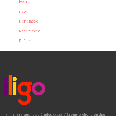
Events
iligo
Non classé
Recrutement
Références
iligo est une
agence d’études
dédiée à la
compréhension des