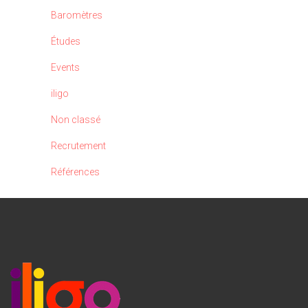
Baromètres
Études
Events
iligo
Non classé
Recrutement
Références