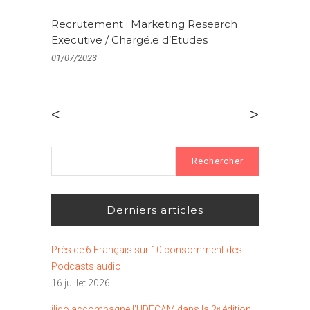
Recrutement : Marketing Research
Executive / Chargé.e d’Etudes
01/07/2023
<
>
Rechercher :
Derniers articles
Près de 6 Français sur 10 consomment des
Podcasts audio
16 juillet 2026
iligo accompagne l’UDECAM dans la 2ᵉ édition