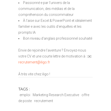
Passionné·e par l’univers de la
communication, des médias et de la
compréhension du consommateur
À l’aise sur Excel & PowerPoint et idéalement
familier·e avec les outils d’enquêtes et les
prompts IA
Bon niveau d’anglais professionnel souhaité
Envie de rejoindre l’aventure ? Envoyez-nous
votre CV et une courte lettre de motivation à : ✉️
recrutement@iligo.fr
À très vite chez iligo !
TAGS :
emploi
Marketing Research Executive
offre
de poste
recrutement