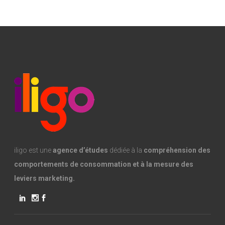
iligo est une
agence d’études
dédiée à la
compréhension des
comportements de consommation et à la mesure des
leviers marketing.