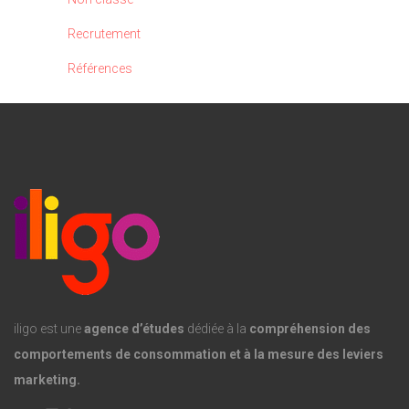
Recrutement
Références
iligo est une
agence d’études
dédiée à la
compréhension des
comportements de consommation et à la mesure des leviers
marketing.