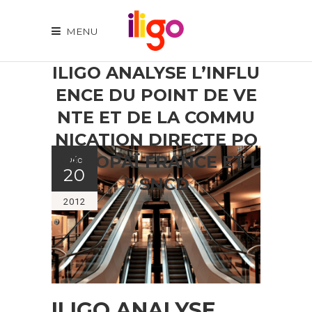
MENU
ILIGO ANALYSE L’INFLU
ENCE DU POINT DE VE
NTE ET DE LA COMMU
NICATION DIRECTE PO
UR POPAÏ FRANCE ET L
Déc
20
E SNCD
2012
ILIGO ANALYSE