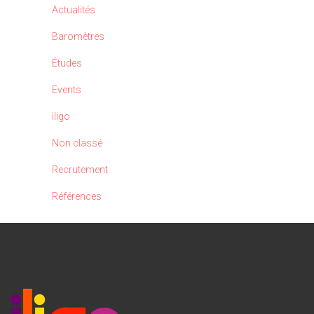
Actualités
Baromètres
Études
Events
iligo
Non classé
Recrutement
Références