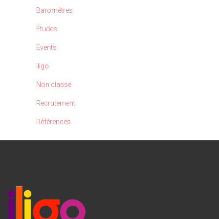
Baromètres
Études
Events
iligo
Non classé
Recrutement
Références