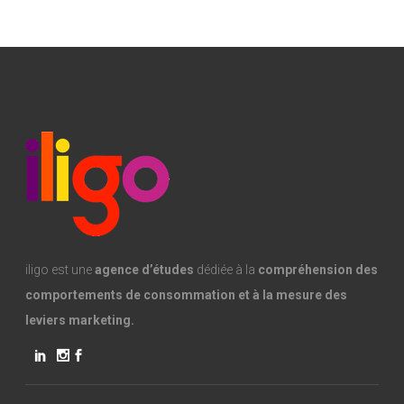
iligo est une
agence d’études
dédiée à la
compréhension des
comportements de consommation et à la mesure des
leviers marketing.