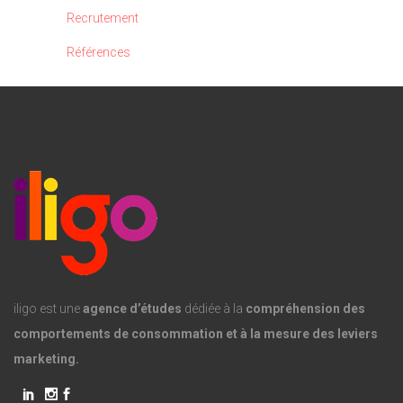
Recrutement
Références
iligo est une
agence d’études
dédiée à la
compréhension des
comportements de consommation et à la mesure des leviers
marketing.