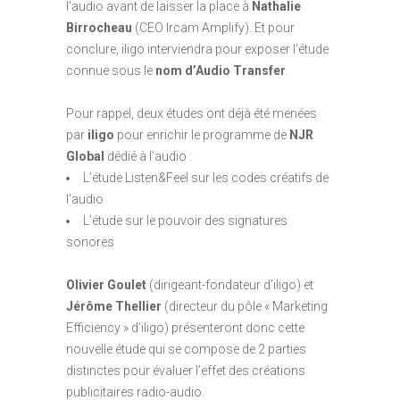
l’audio avant de laisser la place à
Nathalie
Birrocheau
(CEO Ircam Amplify). Et pour
conclure, iligo interviendra pour exposer l’étude
connue sous le
nom d’Audio Transfer
.
Pour rappel, deux études ont déjà été menées
par
iligo
pour enrichir le programme de
NJR
Global
dédié à l’audio :
L’étude Listen&Feel sur les codes créatifs de
l’audio
L’étude sur le pouvoir des signatures
sonores
Olivier Goulet
(dirigeant-fondateur d’iligo) et
Jérôme Thellier
(directeur du pôle « Marketing
Efficiency » d’iligo) présenteront donc cette
nouvelle étude qui se compose de 2 parties
distinctes pour évaluer l’effet des créations
publicitaires radio-audio.