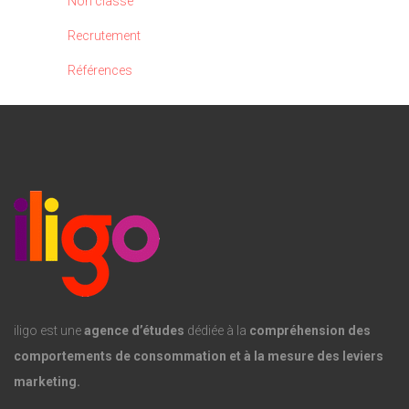
Non classé
Recrutement
Références
iligo est une
agence d’études
dédiée à la
compréhension des
comportements de consommation et à la mesure des leviers
marketing.