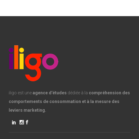
iligo est une
agence d’études
dédiée à la
compréhension des
comportements de consommation et à la mesure des
leviers marketing.