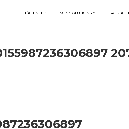
L’AGENCE
NOS SOLUTIONS
L’ACTUALIT
0155987236306897 2
5987236306897