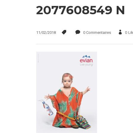
2077608549 N
11/02/2018
0 Commentaires
0
Li