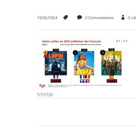
19/02/2024
0 Commentaires
0
Li
fvfyhfgb