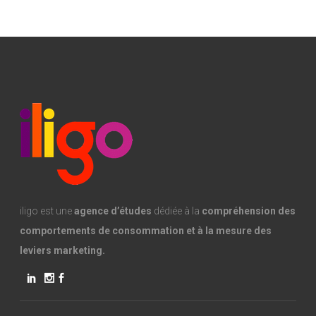
iligo est une
agence d’études
dédiée à la
compréhension des
comportements de consommation et à la mesure des
leviers marketing.