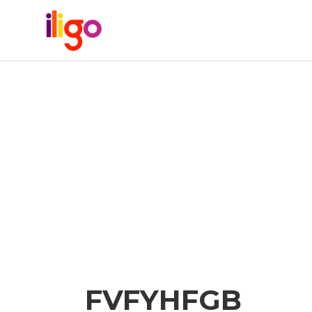
FVFYHFGB