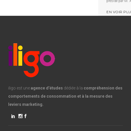
présidé par M. X
EN VOIR PL
iligo est une
agence d’études
dédiée à la
compréhension des
comportements de consommation et à la mesure des
leviers marketing.