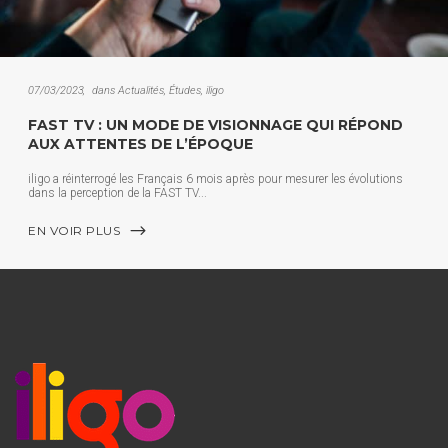
07/03/2023
dans
Actualités
,
Études
,
iligo
FAST TV : UN MODE DE VISIONNAGE QUI RÉPOND
AUX ATTENTES DE L’ÉPOQUE
iligo a réinterrogé les Français 6 mois après pour mesurer les évolutions
dans la perception de la FAST TV
EN VOIR PLUS