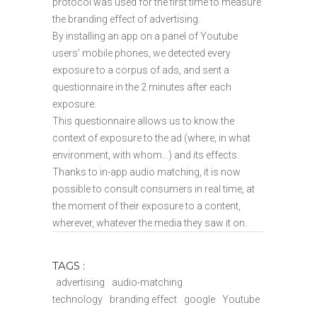
protocol was used for the first time to measure
the branding effect of advertising.
By installing an app on a panel of Youtube
users’ mobile phones, we detected every
exposure to a corpus of ads, and sent a
questionnaire in the 2 minutes after each
exposure.
This questionnaire allows us to know the
context of exposure to the ad (where, in what
environment, with whom…) and its effects.
Thanks to in-app audio matching, it is now
possible to consult consumers in real time, at
the moment of their exposure to a content,
wherever, whatever the media they saw it on.
TAGS :
advertising
audio-matching
technology
branding effect
google
Youtube