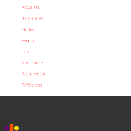
Actualités
Baromètres
Études
Events
iligo
Non classé
Recrutement
Références