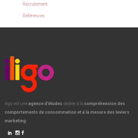
Recrutement
Références
iligo est une
agence d’études
dédiée à la
compréhension des
comportements de consommation et à la mesure des leviers
marketing.