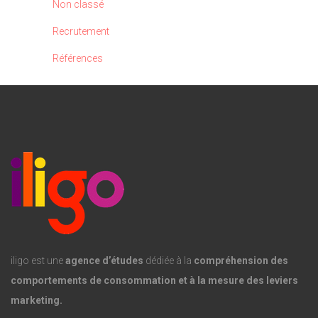
Non classé
Recrutement
Références
iligo est une
agence d’études
dédiée à la
compréhension des
comportements de consommation et à la mesure des leviers
marketing.